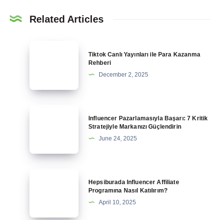
Related Articles
Tiktok
Tiktok Canlı Yayınları ile Para Kazanma
Canlı
Rehberi
Yayınları
December 2, 2025
ile
Para
Kazanma
Influencer
Influencer Pazarlamasıyla Başarı: 7 Kritik
Rehberi
Pazarlamasıyla
Stratejiyle Markanızı Güçlendirin
Başarı:
June 24, 2025
7
Kritik
Stratejiyle
Hepsiburada
Hepsiburada Influencer Affiliate
Markanızı
Influencer
Programına Nasıl Katılırım?
Güçlendirin
Affiliate
April 10, 2025
Programına