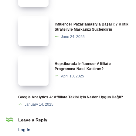
ile
Para
Kazanma
Influencer
Influencer Pazarlamasıyla Başarı: 7 Kritik
Rehberi
Pazarlamasıyla
Stratejiyle Markanızı Güçlendirin
Başarı:
June 24, 2025
7
Kritik
Stratejiyle
Hepsiburada
Hepsiburada Influencer Affiliate
Markanızı
Influencer
Programına Nasıl Katılırım?
Güçlendirin
Affiliate
April 10, 2025
Programına
Nasıl
Katılırım?
Google Analytics 4: Affiliate Takibi için Neden Uygun Değil?
January 14, 2025
Leave a Reply
Log In