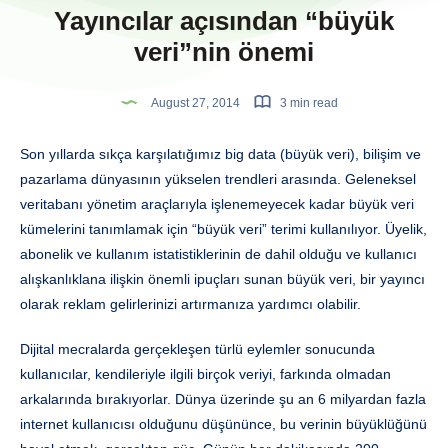
Yayıncılar açısından “büyük
veri”nin önemi
August 27, 2014
3 min read
Son yıllarda sıkça karşılatığımız big data (büyük veri), bilişim ve
pazarlama dünyasının yükselen trendleri arasında. Geleneksel
veritabanı yönetim araçlarıyla işlenemeyecek kadar büyük veri
kümelerini tanımlamak için “büyük veri” terimi kullanılıyor. Üyelik,
abonelik ve kullanım istatistiklerinin de dahil olduğu ve kullanıcı
alışkanlıklana ilişkin önemli ipuçları sunan büyük veri, bir yayıncı
olarak reklam gelirlerinizi artırmanıza yardımcı olabilir.
Dijital mecralarda gerçekleşen türlü eylemler sonucunda
kullanıcılar, kendileriyle ilgili birçok veriyi, farkında olmadan
arkalarında bırakıyorlar. Dünya üzerinde şu an 6 milyardan fazla
internet kullanıcısı olduğunu düşününce, bu verinin büyüklüğünü