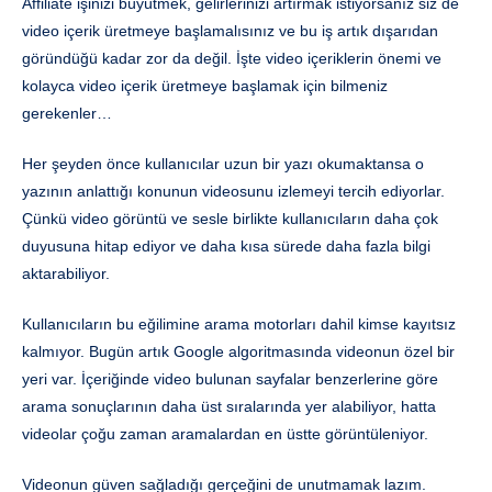
Affiliate işinizi büyütmek, gelirlerinizi artırmak istiyorsanız siz de
video içerik üretmeye başlamalısınız ve bu iş artık dışarıdan
göründüğü kadar zor da değil. İşte video içeriklerin önemi ve
kolayca video içerik üretmeye başlamak için bilmeniz
gerekenler…
Her şeyden önce kullanıcılar uzun bir yazı okumaktansa o
yazının anlattığı konunun videosunu izlemeyi tercih ediyorlar.
Çünkü video görüntü ve sesle birlikte kullanıcıların daha çok
duyusuna hitap ediyor ve daha kısa sürede daha fazla bilgi
aktarabiliyor.
Kullanıcıların bu eğilimine arama motorları dahil kimse kayıtsız
kalmıyor. Bugün artık Google algoritmasında videonun özel bir
yeri var. İçeriğinde video bulunan sayfalar benzerlerine göre
arama sonuçlarının daha üst sıralarında yer alabiliyor, hatta
videolar çoğu zaman aramalardan en üstte görüntüleniyor.
Videonun güven sağladığı gerçeğini de unutmamak lazım.