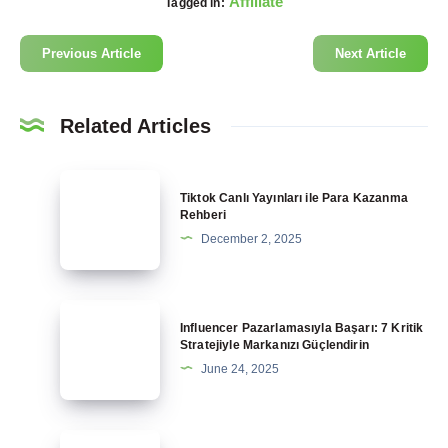
Affiliate
Tagged in:
Previous Article
Next Article
Related Articles
Tiktok
Tiktok Canlı Yayınları ile Para Kazanma
Canlı
Rehberi
Yayınları
December 2, 2025
ile
Para
Kazanma
Influencer
Influencer Pazarlamasıyla Başarı: 7 Kritik
Rehberi
Pazarlamasıyla
Stratejiyle Markanızı Güçlendirin
Başarı:
June 24, 2025
7
Kritik
Stratejiyle
Hepsiburada