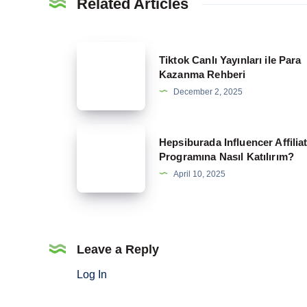
Related Articles
Tiktok
Tiktok Canlı Yayınları ile Para
Canlı
Kazanma Rehberi
Yayınları
December 2, 2025
ile
Para
Hepsiburada
Hepsiburada Influencer Affilia
Kazanma
Influencer
Programına Nasıl Katılırım?
Rehberi
Affiliate
April 10, 2025
Programına
Nasıl
Katılırım?
Leave a Reply
Log In