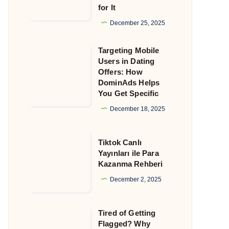
for It
That
Still
December 25, 2025
Allow
Targeting Mobile
Crypto
Targeting
Users in Dating
and
Mobile
Offers: How
Why
Users
DominAds Helps
You Get Specific
DominAds
in
Is
Dating
December 18, 2025
Built
Offers:
for
How
Tiktok
Tiktok Canlı
It
DominAds
Canlı
Yayınları ile Para
Kazanma Rehberi
Helps
Yayınları
You
ile
December 2, 2025
Get
Para
Specific
Kazanma
Tired of Getting
Tired
Rehberi
Flagged? Why
of