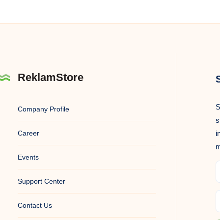
ReklamStore
S
Company Profile
s
Career
i
m
Events
Support Center
Contact Us