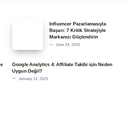
Influencer
Influencer Pazarlamasıyla
Başarı: 7 Kritik Stratejiyle
Pazarlamasıyla
Markanızı Güçlendirin
Başarı:
June 24, 2025
7
Kritik
te
Google Analytics 4: Affiliate Takibi için Neden
Stratejiyle
Uygun Değil?
Markanızı
January 14, 2025
Güçlendirin