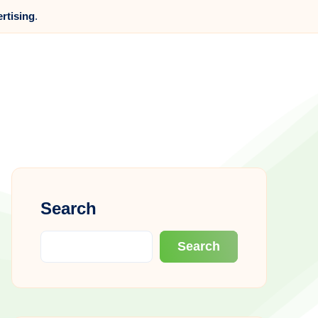
ertising
.
Search
Search