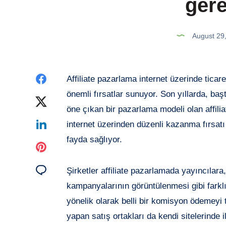
gere
August 29
Share
Affiliate pazarlama internet üzerinde ticar
önemli fırsatlar sunuyor. Son yıllarda, baş
on
Share
öne çıkan bir pazarlama modeli olan affili
Facebook
on
Share
internet üzerinden düzenli kazanma fırsat
fayda sağlıyor.
Twitter
on
Share
Linkedin
on
Share
Şirketler affiliate pazarlamada yayıncılara
kampanyalarının görüntülenmesi gibi farkl
Pinterest
on
yönelik olarak belli bir komisyon ödemeyi t
Email
yapan satış ortakları da kendi sitelerinde i