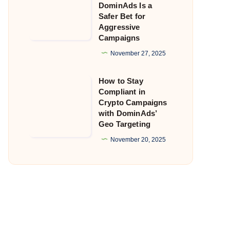
DominAds Is a
Getting
Safer Bet for
Aggressive
Flagged?
Campaigns
Why
November 27, 2025
DominAds
Is
How to Stay
How
a
Compliant in
to
Safer
Crypto Campaigns
Stay
with DominAds’
Bet
Geo Targeting
Compliant
for
in
November 20, 2025
Aggressive
Crypto
Campaigns
Campaigns
with
DominAds’
Geo
Targeting