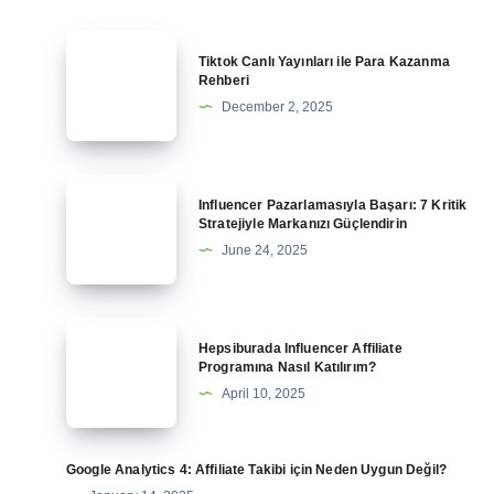
Tiktok
Tiktok Canlı Yayınları ile Para Kazanma
Canlı
Rehberi
Yayınları
December 2, 2025
ile
Para
Kazanma
Influencer
Influencer Pazarlamasıyla Başarı: 7 Kritik
Rehberi
Pazarlamasıyla
Stratejiyle Markanızı Güçlendirin
Başarı:
June 24, 2025
7
Kritik
Stratejiyle
Hepsiburada
Hepsiburada Influencer Affiliate
Markanızı
Influencer
Programına Nasıl Katılırım?
Güçlendirin
Affiliate
April 10, 2025
Programına
Nasıl
Katılırım?
Google Analytics 4: Affiliate Takibi için Neden Uygun Değil?