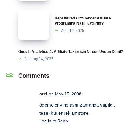
Kritik
Stratejiyle
Hepsiburada
Hepsiburada Influencer Affiliate
Markanızı
Influencer
Programına Nasıl Katılırım?
Güçlendirin
Affiliate
April 10, 2025
Programına
Nasıl
Katılırım?
Google Analytics 4: Affiliate Takibi için Neden Uygun Değil?
January 14, 2025
Comments
otel
on May 15, 2008
ödemeler yine aynı zamanda yapıldı.
teşekkürler reklamstore.
Log in to Reply