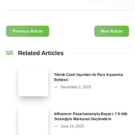
Previous Article
Next Article
Related Articles
Tiktok
Tiktok Canlı Yayınları ile Para Kazanma
Canlı
Rehberi
Yayınları
December 2, 2025
ile
Para
Kazanma
Influencer
Influencer Pazarlamasıyla Başarı: 7 Kritik
Rehberi
Pazarlamasıyla
Stratejiyle Markanızı Güçlendirin
Başarı:
June 24, 2025
7