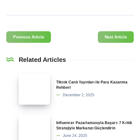
Previous Article
Next Article
Related Articles
Tiktok
Tiktok Canlı Yayınları ile Para Kazanma
Canlı
Rehberi
Yayınları
December 2, 2025
ile
Para
Kazanma
Influencer
Influencer Pazarlamasıyla Başarı: 7 Kritik
Rehberi
Pazarlamasıyla
Stratejiyle Markanızı Güçlendirin
Başarı:
June 24, 2025