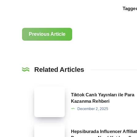
Tagged
Previous Article
Related Articles
Tiktok
Tiktok Canlı Yayınları ile Para
Canlı
Kazanma Rehberi
Yayınları
December 2, 2025
ile
Para
Hepsiburada
Hepsiburada Influencer Affilia
Kazanma
Influencer