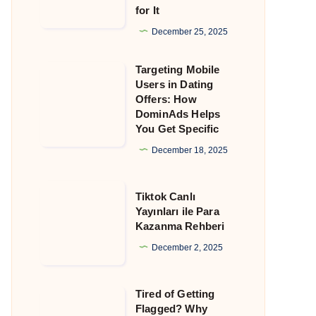
for It
That
Still
December 25, 2025
Allow
Targeting Mobile
Crypto
Targeting
Users in Dating
and
Mobile
Offers: How
Why
Users
DominAds Helps
You Get Specific
DominAds
in
Is
Dating
December 18, 2025
Built
Offers:
for
How
Tiktok
Tiktok Canlı
It
DominAds
Canlı
Yayınları ile Para
Kazanma Rehberi
Helps
Yayınları
You
ile
December 2, 2025
Get
Para
Specific
Kazanma
Tired of Getting
Tired
Rehberi
Flagged? Why
of