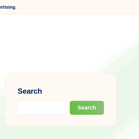
ertising
.
Search
Search