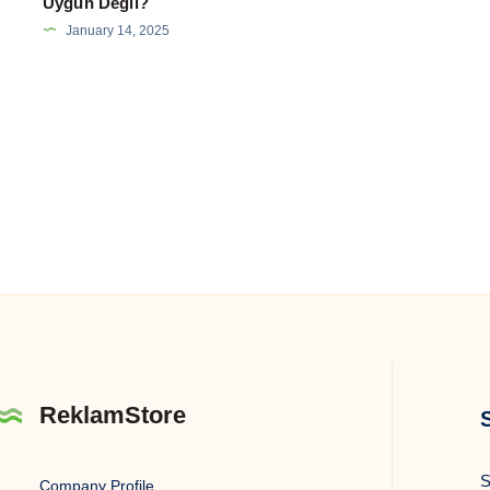
Uygun Değil?
Markanızı
January 14, 2025
Güçlendirin
ReklamStore
S
Company Profile