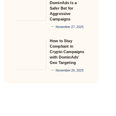
DominAds Is a
Getting
Safer Bet for
Aggressive
Flagged?
Campaigns
Why
November 27, 2025
DominAds
Is
How to Stay
How
a
Compliant in
to
Safer
Crypto Campaigns
Stay
with DominAds’
Bet
Geo Targeting
Compliant
for
in
November 20, 2025
Aggressive
Crypto
Campaigns
Campaigns
with
DominAds’
Geo
Targeting