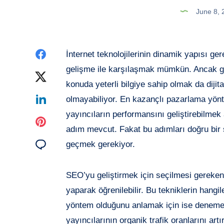
June 8,
Share
İnternet teknolojilerinin dinamik yapısı ge
gelişme ile karşılaşmak mümkün. Ancak g
on
Share
konuda yeterli bilgiye sahip olmak da dijit
Facebook
on
Share
olmayabiliyor. En kazançlı pazarlama yönt
yayıncıların performansını geliştirebilme
Twitter
on
Share
adım mevcut. Fakat bu adımları doğru bir
Linkedin
on
Share
geçmek gerekiyor.
Pinterest
on
SEO’yu geliştirmek için seçilmesi gereken 
Email
yaparak öğrenilebilir. Bu tekniklerin hangi
yöntem olduğunu anlamak için ise deneme-y
yayıncılarının organik trafik oranlarını ar