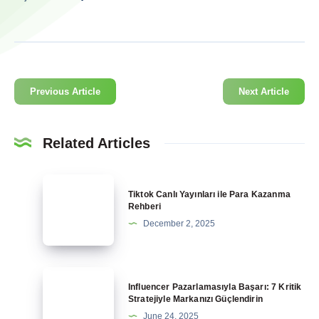
Previous Article
Next Article
Related Articles
Tiktok
Tiktok Canlı Yayınları ile Para Kazanma
Canlı
Rehberi
Yayınları
December 2, 2025
ile
Para
Kazanma
Influencer
Influencer Pazarlamasıyla Başarı: 7 Kritik
Rehberi
Pazarlamasıyla
Stratejiyle Markanızı Güçlendirin
Başarı:
June 24, 2025