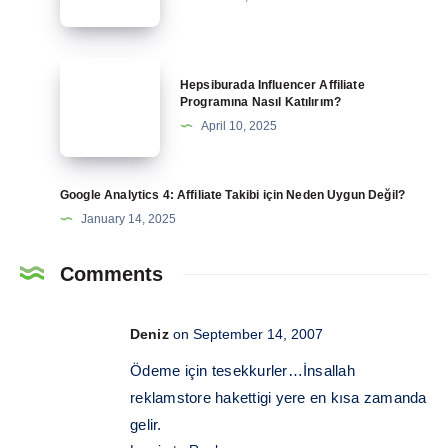
7
Kritik
Stratejiyle
Hepsiburada
Hepsiburada Influencer Affiliate
Markanızı
Influencer
Programına Nasıl Katılırım?
Güçlendirin
Affiliate
April 10, 2025
Programına
Nasıl
Katılırım?
Google Analytics 4: Affiliate Takibi için Neden Uygun Değil?
January 14, 2025
Comments
Deniz
on September 14, 2007
Ödeme için tesekkurler…İnsallah
reklamstore hakettigi yere en kısa zamanda
gelir.