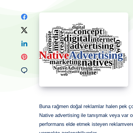
Share
on
Share
Facebook
on
Share
Twitter
on
Share
Linkedin
on
Share
Pinterest
on
Email
Buna rağmen doğal reklamlar halen pek ço
Native advertising ile tanışmak veya var 
performans elde etmek isteyen reklamver