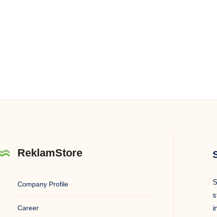
ReklamStore
S
Company Profile
s
Career
i