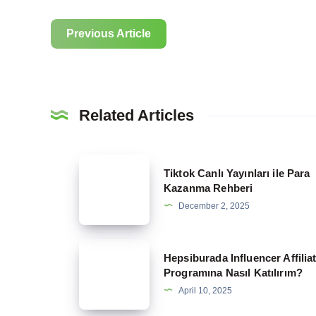
Previous Article
Related Articles
Tiktok
Tiktok Canlı Yayınları ile Para
Canlı
Kazanma Rehberi
Yayınları
December 2, 2025
ile
Para
Hepsiburada
Hepsiburada Influencer Affilia
Kazanma
Influencer
Programına Nasıl Katılırım?
Rehberi
Affiliate
April 10, 2025
Programına