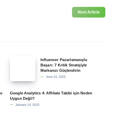
Next Article
Influencer
Influencer Pazarlamasıyla
Başarı: 7 Kritik Stratejiyle
Pazarlamasıyla
Markanızı Güçlendirin
Başarı:
June 24, 2025
7
Kritik
te
Google Analytics 4: Affiliate Takibi için Neden
Stratejiyle
Uygun Değil?
Markanızı
January 14, 2025
Güçlendirin