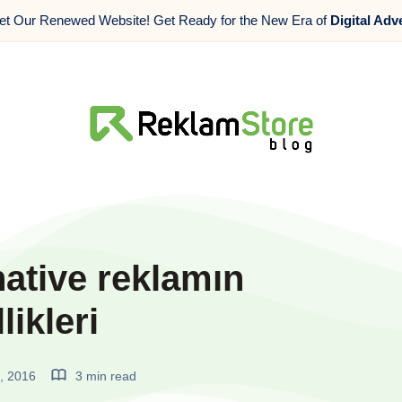
t Our Renewed Website! Get Ready for the New Era of
Digital Adv
 native reklamın
likleri
, 2016
3 min read