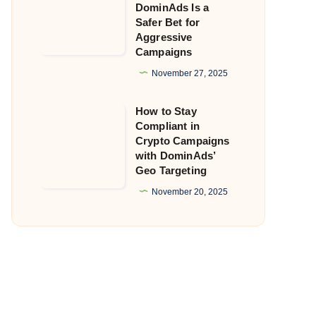
DominAds Is a
Getting
Safer Bet for
Aggressive
Flagged?
Campaigns
Why
November 27, 2025
DominAds
Is
How to Stay
How
a
Compliant in
to
Safer
Crypto Campaigns
Stay
with DominAds’
Bet
Geo Targeting
Compliant
for
in
November 20, 2025
Aggressive
Crypto
Campaigns
Campaigns
with
DominAds’
Geo
Targeting