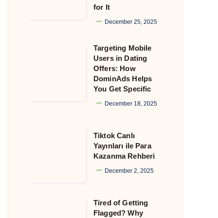
for It
That
Still
December 25, 2025
Allow
Targeting Mobile
Crypto
Targeting
Users in Dating
and
Mobile
Offers: How
Why
Users
DominAds Helps
You Get Specific
DominAds
in
Is
Dating
December 18, 2025
Built
Offers:
for
How
Tiktok
Tiktok Canlı
It
DominAds
Canlı
Yayınları ile Para
Kazanma Rehberi
Helps
Yayınları
You
ile
December 2, 2025
Get
Para
Specific
Kazanma
Tired of Getting
Tired
Rehberi
Flagged? Why
of