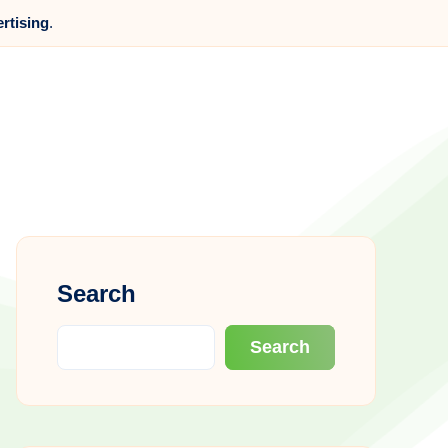
ertising
.
Search
Search