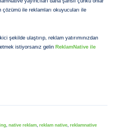
lamNative yayıncıları daha şanslı çünkü onlar
m çözümü ile reklamları okuyucuları ile
kici şekilde ulaştırıp, reklam yatırımınızdan
etmek istiyorsanız gelin
ReklamNative ile
ing
,
native reklam
,
reklam native
,
reklamnative