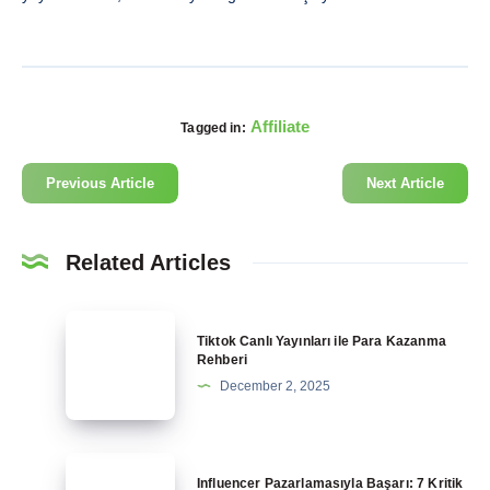
Affiliate
Tagged in:
Previous Article
Next Article
Related Articles
Tiktok
Tiktok Canlı Yayınları ile Para Kazanma
Canlı
Rehberi
Yayınları
December 2, 2025
ile
Para
Kazanma
Influencer
Influencer Pazarlamasıyla Başarı: 7 Kritik
Rehberi