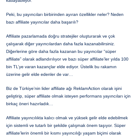
katlayabiliyor.
Peki, bu yayıncıları birbirinden ayıran özellikler neler? Neden
bazı affiliate yayıncılar daha başarılı?
Affiliate pazarlamada doğru stratejiler oluşturarak ve çok
çalışarak diğer yayıncılardan daha fazla kazanabilirsiniz.
Diğerlerine göre daha fazla kazanan bu yayıncılar “süper
affiliate” olarak adlandırılıyor ve bazı süper affiliate’ler yılda 100
bin TL’ye varan kazançlar elde ediyor. Üstelik bu rakamın
üzerine gelir elde edenler de var…
Biz de Türkiye’nin lider affiliate ağı ReklamAction olarak işini
geliştirip, süper affiliate olmak isteyen performans yayıncıları için
birkaç öneri hazırladık…
Affiliate yayıncılıkta kalıcı olmak ve yüksek gelir elde edebilmek
için sistemli ve tutarlı bir şekilde çalışmak önem taşıyor. Süper
affiliate’lerin önemli bir kısmı yayıncılığı yaşam biçimi olarak