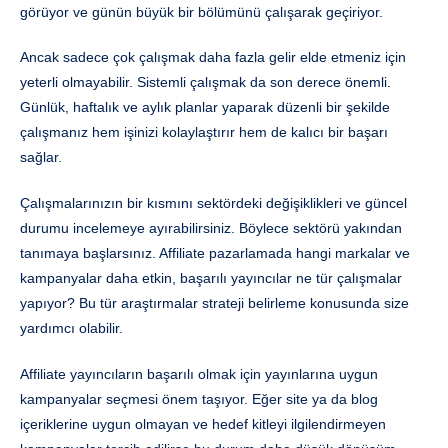
görüyor ve günün büyük bir bölümünü çalışarak geçiriyor.
Ancak sadece çok çalışmak daha fazla gelir elde etmeniz için
yeterli olmayabilir. Sistemli çalışmak da son derece önemli.
Günlük, haftalık ve aylık planlar yaparak düzenli bir şekilde
çalışmanız hem işinizi kolaylaştırır hem de kalıcı bir başarı
sağlar.
Çalışmalarınızın bir kısmını sektördeki değişiklikleri ve güncel
durumu incelemeye ayırabilirsiniz. Böylece sektörü yakından
tanımaya başlarsınız. Affiliate pazarlamada hangi markalar ve
kampanyalar daha etkin, başarılı yayıncılar ne tür çalışmalar
yapıyor? Bu tür araştırmalar strateji belirleme konusunda size
yardımcı olabilir.
Affiliate yayıncıların başarılı olmak için yayınlarına uygun
kampanyalar seçmesi önem taşıyor. Eğer site ya da blog
içeriklerine uygun olmayan ve hedef kitleyi ilgilendirmeyen