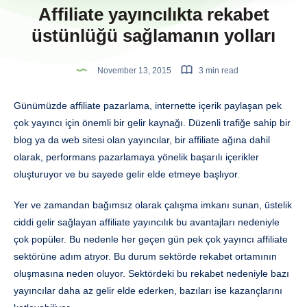
Affiliate yayıncılıkta rekabet
üstünlüğü sağlamanın yolları
November 13, 2015
3 min read
Günümüzde affiliate pazarlama, internette içerik paylaşan pek
çok yayıncı için önemli bir gelir kaynağı. Düzenli trafiğe sahip bir
blog ya da web sitesi olan yayıncılar, bir affiliate ağına dahil
olarak, performans pazarlamaya yönelik başarılı içerikler
oluşturuyor ve bu sayede gelir elde etmeye başlıyor.
Yer ve zamandan bağımsız olarak çalışma imkanı sunan, üstelik
ciddi gelir sağlayan affiliate yayıncılık bu avantajları nedeniyle
çok popüler. Bu nedenle her geçen gün pek çok yayıncı affiliate
sektörüne adım atıyor. Bu durum sektörde rekabet ortamının
oluşmasına neden oluyor. Sektördeki bu rekabet nedeniyle bazı
yayıncılar daha az gelir elde ederken, bazıları ise kazançlarını