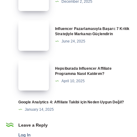
December 2, 2025
ile
Para
Kazanma
Influencer
Influencer Pazarlamasıyla Başarı: 7 Kritik
Rehberi
Pazarlamasıyla
Stratejiyle Markanızı Güçlendirin
Başarı:
June 24, 2025
7
Kritik
Stratejiyle
Hepsiburada
Hepsiburada Influencer Affiliate
Markanızı
Influencer
Programına Nasıl Katılırım?
Güçlendirin
Affiliate
April 10, 2025
Programına
Nasıl
Katılırım?
Google Analytics 4: Affiliate Takibi için Neden Uygun Değil?
January 14, 2025
Leave a Reply
Log In