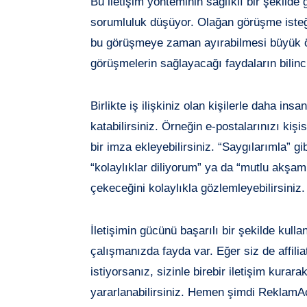
Bu iletişim yönteminin sağlıklı bir şekilde g
sorumluluk düşüyor. Olağan görüşme isteği
bu görüşmeye zaman ayırabilmesi büyük ö
görüşmelerin sağlayacağı faydaların bilin
Birlikte iş ilişkiniz olan kişilerle daha ins
katabilirsiniz. Örneğin e-postalarınızı kiş
bir imza ekleyebilirsiniz. “Saygılarımla” gi
“kolaylıklar diliyorum” ya da “mutlu akşaml
çekeceğini kolaylıkla gözlemleyebilirsiniz.
İletişimin gücünü başarılı bir şekilde kullan
çalışmanızda fayda var. Eğer siz de affili
istiyorsanız, sizinle birebir iletişim kur
yararlanabilirsiniz. Hemen şimdi ReklamAc