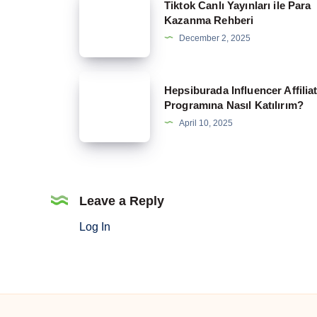
Tiktok Canlı Yayınları ile Para
Canlı
Kazanma Rehberi
Yayınları
December 2, 2025
ile
Para
Hepsiburada
Hepsiburada Influencer Affilia
Kazanma
Influencer
Programına Nasıl Katılırım?
Rehberi
Affiliate
April 10, 2025
Programına
Nasıl
Katılırım?
Leave a Reply
Log In