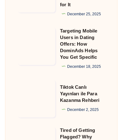
for It
That
Still
December 25, 2025
Allow
Targeting Mobile
Crypto
Targeting
Users in Dating
and
Mobile
Offers: How
Why
Users
DominAds Helps
You Get Specific
DominAds
in
Is
Dating
December 18, 2025
Built
Offers:
for
How
Tiktok
Tiktok Canlı
It
DominAds
Canlı
Yayınları ile Para
Kazanma Rehberi
Helps
Yayınları
You
ile
December 2, 2025
Get
Para
Specific
Kazanma
Tired of Getting
Tired
Rehberi
Flagged? Why
of