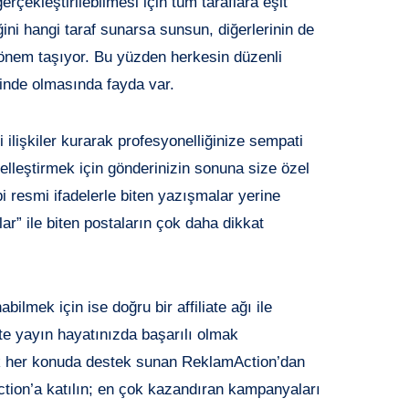
erçekleştirilebilmesi için tüm taraflara eşit
ni hangi taraf sunarsa sunsun, diğerlerinin de
nem taşıyor. Bu yüzden herkesin düzenli
cinde olmasında fayda var.
ani ilişkiler kurarak profesyonelliğinize sempati
iselleştirmek için gönderinizin sonuna size özel
bi resmi ifadelerle biten yazışmalar yerine
ar” ile biten postaların çok daha dikkat
abilmek için ise doğru bir affiliate ağı ile
ate yayın hayatınızda başarılı olmak
arak her konuda destek sunan ReklamAction’dan
tion’a katılın; en çok kazandıran kampanyaları