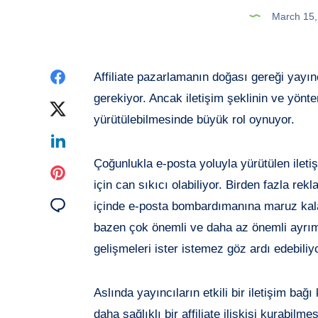
March 15
Share
Affiliate pazarlamanın doğası gereği yayın
gerekiyor. Ancak iletişim şeklinin ve yöntem
on
Share
yürütülebilmesinde büyük rol oynuyor.
Facebook
on
Share
Çoğunlukla e-posta yoluyla yürütülen iletiş
Twitter
on
Share
için can sıkıcı olabiliyor. Birden fazla rek
Linkedin
on
Share
içinde e-posta bombardımanına maruz kalab
bazen çok önemli ve daha az önemli ayrım
Pinterest
on
gelişmeleri ister istemez göz ardı edebiliyo
Email
Aslında yayıncıların etkili bir iletişim ba
daha sağlıklı bir affiliate ilişkisi kurabil