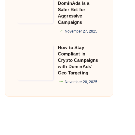
DominAds Is a
Getting
Safer Bet for
Aggressive
Flagged?
Campaigns
Why
November 27, 2025
DominAds
Is
How to Stay
How
a
Compliant in
to
Safer
Crypto Campaigns
Stay
with DominAds’
Bet
Geo Targeting
Compliant
for
in
November 20, 2025
Aggressive
Crypto
Campaigns
Campaigns
with
DominAds’
Geo
Targeting