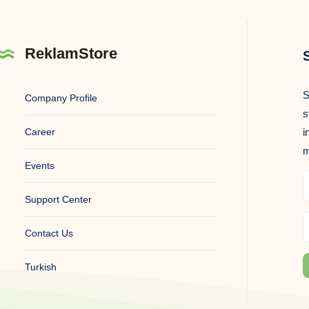
ReklamStore
S
Company Profile
s
Career
i
m
Events
Support Center
Contact Us
Turkish