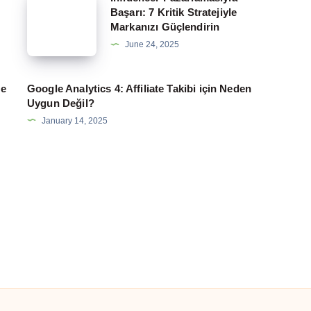
Başarı: 7 Kritik Stratejiyle
Pazarlamasıyla
Markanızı Güçlendirin
Başarı:
June 24, 2025
7
Kritik
te
Google Analytics 4: Affiliate Takibi için Neden
Stratejiyle
Uygun Değil?
Markanızı
January 14, 2025
Güçlendirin